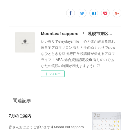
MoonLeaf sapporo / 札幌市東区の100種類以上の香りが楽しめるアロマスクール＆トリートメントサロン
いい香りでevrydaysmile！ 心と体が緩まる隠れ
家自宅アロマサロン 香りと手のぬくもりでslow
なひとときを◎ 元専門学校講師が伝えるアロマ
ライフ！ AEAJ総合資格認定校🏫 香りの力であ
なたの笑顔の時間が増えますように♡
フォロー
関連記事
7月のご案内
皆さんおはようございます☀MoonLeaf sapporo