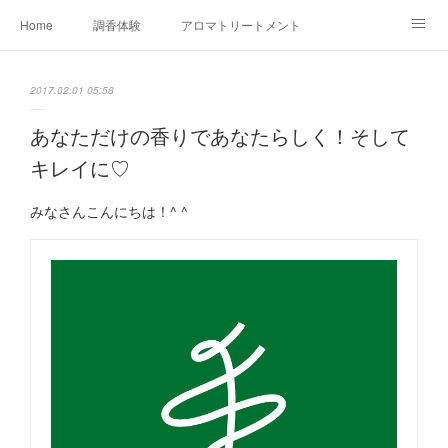
Home
調香体験
アロマトリートメントMenu
アロマテラピー講座（AEAJ)
オリジナルアロマ講座
店舗情報
2017.02.01 05:58
MoonLeaf・NIKKA
Profile
FOR COMPANY
あなただけの香りであなたらしく！そして
キレイに♡
Ameblo
みなさんこんにちは！^ ^