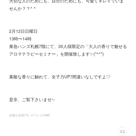
大切な人のためにも、自分のためにも、可愛くキレイでいま
せんか？？^ ^
2月12日日曜日
13時〜14時
東急ハンズ札幌7階にて、30人様限定の「大人の香りで魅せる
アロマテラピーセミナー」を開催致します✨(*^^*)
素敵な香りに触れて、女子力UP⤴︎間違いなしですよ♡
是非、ご覧下さいませ✨
お知らせ
(
217
)
イベント
(
168
)