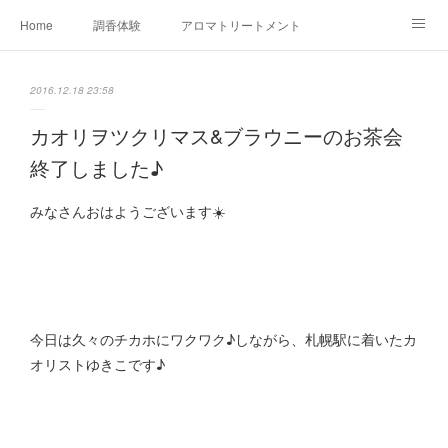
Home
調香体験
アロマトリートメントMenu
アロマテラピー講座（AEAJ)
オリジナルアロマ講座
店舗情報
2016.12.18 23:58
MoonLeaf・NIKKA
Profile
FOR COMPANY
カオリヲツクリマス&ブラウニーのお茶会
終了しました♪
Ameblo
みなさんおはようございます☀️
今日は久々のチカホにワクワク♪しながら、札幌駅に着いたカ
オリストゆきこです♪