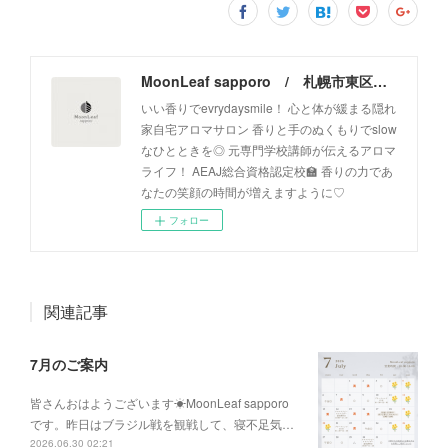
MoonLeaf sapporo / 札幌市東区の100種類以上の香りが楽しめるアロマスクール＆トリートメントサロン
いい香りでevrydaysmile！ 心と体が緩まる隠れ
家自宅アロマサロン 香りと手のぬくもりでslow
なひとときを◎ 元専門学校講師が伝えるアロマ
ライフ！ AEAJ総合資格認定校🏫 香りの力であ
なたの笑顔の時間が増えますように♡
フォロー
関連記事
7月のご案内
皆さんおはようございます☀MoonLeaf sapporo
です。昨日はブラジル戦を観戦して、寝不足気…
2026.06.30 02:21