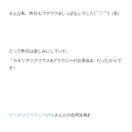
そんな私、昨日もワクワク♪しっぱなしでした(￣▽￣)（笑）
だって昨日は楽しみにしていた、
『カオリヲツクリマス&ブラウニーのお茶会♪』だったからで
す✨
サッポロブラウニーema
さんとの合同企画♪