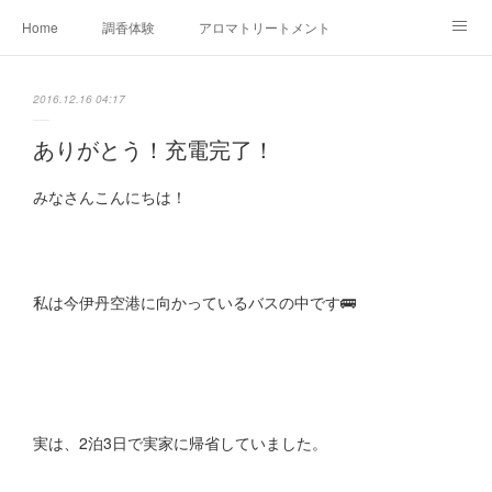
Home
調香体験
アロマトリートメントMenu
アロマテラピー講座（AEAJ)
オリジナルアロマ講座
店舗情報
2016.12.16 04:17
MoonLeaf・NIKKA
Profile
FOR COMPANY
ありがとう！充電完了！
Ameblo
みなさんこんにちは！
私は今伊丹空港に向かっているバスの中です🚌
実は、2泊3日で実家に帰省していました。