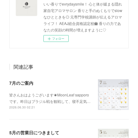
いい香りでevrydaysmile！ 心と体が緩まる隠れ
家自宅アロマサロン 香りと手のぬくもりでslow
なひとときを◎ 元専門学校講師が伝えるアロマ
ライフ！ AEAJ総合資格認定校🏫 香りの力であ
なたの笑顔の時間が増えますように♡
フォロー
関連記事
7月のご案内
皆さんおはようございます☀MoonLeaf sapporo
です。昨日はブラジル戦を観戦して、寝不足気…
2026.06.30 02:21
5月の営業日につきまして