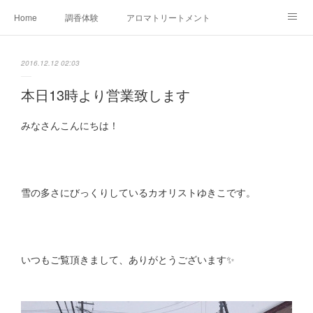
Home
調香体験
アロマトリートメントMenu
アロマテラピー講座（AEAJ)
オリジナルアロマ講座
店舗情報
2016.12.12 02:03
MoonLeaf・NIKKA
Profile
FOR COMPANY
本日13時より営業致します
Ameblo
みなさんこんにちは！
雪の多さにびっくりしているカオリストゆきこです。
いつもご覧頂きまして、ありがとうございます✨