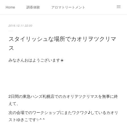
Home
調香体験
アロマトリートメントMenu
アロマテラピー講座（AEAJ)
オリジナルアロマ講座
店舗情報
2016.12.11 22:00
MoonLeaf・NIKKA
Profile
FOR COMPANY
スタイリッシュな場所でカオリヲツクリマ
ス
Ameblo
みなさんおはようございます☀️
2日間の東急ハンズ札幌店でのカオリヲツクリマスを無事に終
えて、
次の会場でのワークショップにまたワクワク♪しているカオリ
ストゆきこです✨^ ^