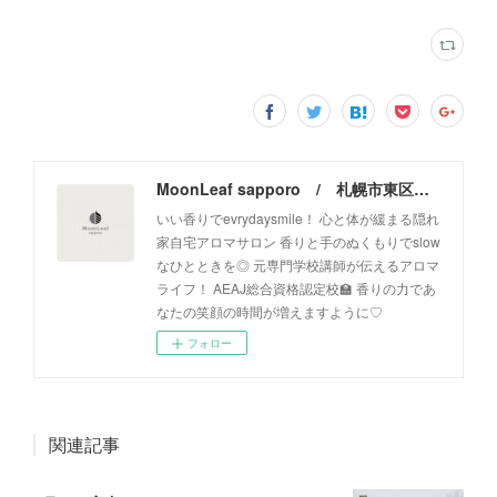
MoonLeaf sapporo / 札幌市東区の100種類以上の香りが楽しめるアロマスクール＆トリートメントサロン
いい香りでevrydaysmile！ 心と体が緩まる隠れ
家自宅アロマサロン 香りと手のぬくもりでslow
なひとときを◎ 元専門学校講師が伝えるアロマ
ライフ！ AEAJ総合資格認定校🏫 香りの力であ
なたの笑顔の時間が増えますように♡
フォロー
関連記事