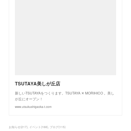
TSUTAYA美しが丘店
新しいTSUTAYAをつくります。TSUTAYA ✕ MORIHICO 。美し
が丘にオープン！
www.utsukushigaoka-t.com
お知らせ
(
217
)
イベント
(
168
)
ブログ
(
115
)