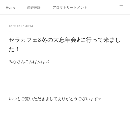
Home
調香体験
アロマトリートメントMenu
アロマテラピー講座（AEAJ)
オリジナルアロマ講座
店舗情報
2016.12.10 00:14
MoonLeaf・NIKKA
Profile
FOR COMPANY
セラカフェ&冬の大忘年会♪に行って来まし
た！
Ameblo
みなさんこんばんは🌙
いつもご覧いただきましてありがとうございます✨