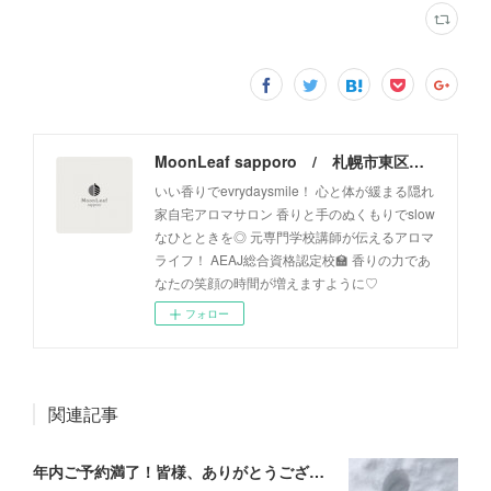
MoonLeaf sapporo / 札幌市東区の100種類以上の香りが楽しめるアロマスクール＆トリートメントサロン
いい香りでevrydaysmile！ 心と体が緩まる隠れ
家自宅アロマサロン 香りと手のぬくもりでslow
なひとときを◎ 元専門学校講師が伝えるアロマ
ライフ！ AEAJ総合資格認定校🏫 香りの力であ
なたの笑顔の時間が増えますように♡
フォロー
関連記事
年内ご予約満了！皆様、ありがとうございます！