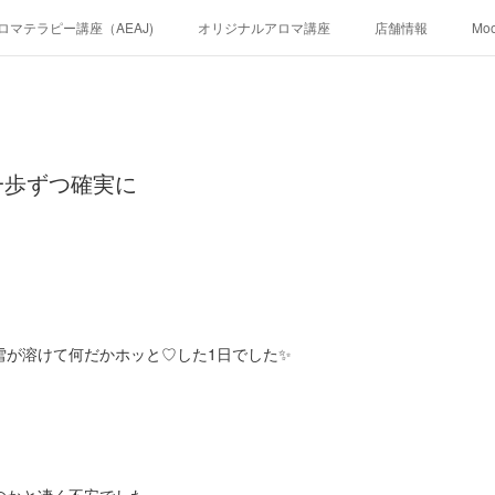
ロマテラピー講座（AEAJ)
オリジナルアロマ講座
店舗情報
Mo
一歩ずつ確実に
雪が溶けて何だかホッと♡した1日でした✨