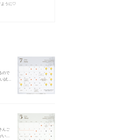
すように♡
るので
い試…
さんご
がい…