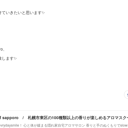
けていきたいと思います✨
ro、
致します✨
vrydaysmile！ 心と体が緩まる隠れ家自宅アロマサロン 香りと手のぬくもりでsl