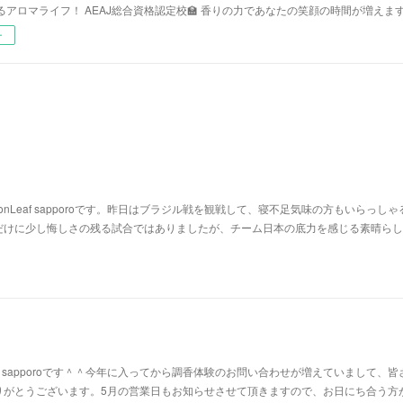
るアロマライフ！ AEAJ総合資格認定校🏫 香りの力であなたの笑顔の時間が増えま
ー
nLeaf sapporoです。昨日はブラジル戦を観戦して、寝不足気味の方もいらっしゃ
だけに少し悔しさの残る試合ではありましたが、チーム日本の底力を感じる素晴らし
af sapporoです＾＾今年に入ってから調香体験のお問い合わせが増えていまして、皆
りがとうございます。5月の営業日もお知らせさせて頂きますので、お日にち合う方