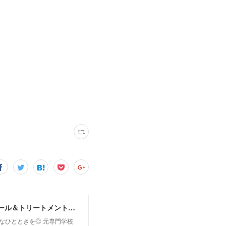
MoonLeaf sapporo / 札幌市東区の100種類以上の香りが楽しめるアロマスクール＆トリートメントサロン
owなひとときを◎ 元専門学校