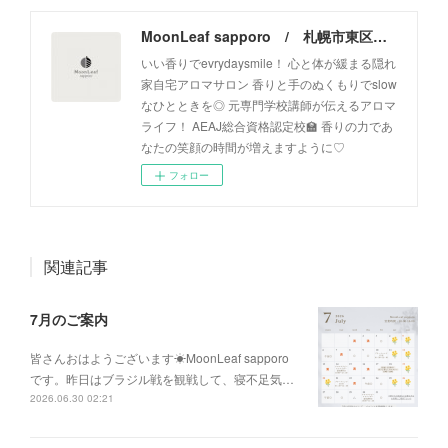
MoonLeaf sapporo / 札幌市東区の100種類以上の香りが楽しめるアロマスクール＆トリートメントサロン
いい香りでevrydaysmile！ 心と体が緩まる隠れ
家自宅アロマサロン 香りと手のぬくもりでslow
なひとときを◎ 元専門学校講師が伝えるアロマ
ライフ！ AEAJ総合資格認定校🏫 香りの力であ
なたの笑顔の時間が増えますように♡
フォロー
関連記事
7月のご案内
皆さんおはようございます☀MoonLeaf sapporo
です。昨日はブラジル戦を観戦して、寝不足気…
2026.06.30 02:21