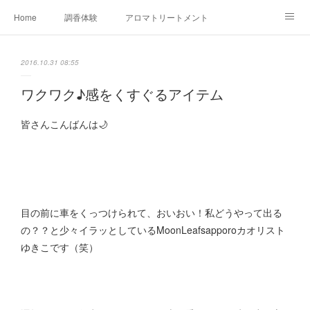
Home
調香体験
アロマトリートメントMenu
アロマテラピー講座（AEAJ)
オリジナルアロマ講座
店舗情報
2016.10.31 08:55
MoonLeaf・NIKKA
Profile
FOR COMPANY
ワクワク♪感をくすぐるアイテム
Ameblo
皆さんこんばんは🌙
目の前に車をくっつけられて、おいおい！私どうやって出る
の？？と少々イラッとしているMoonLeafsapporoカオリスト
ゆきこです（笑）