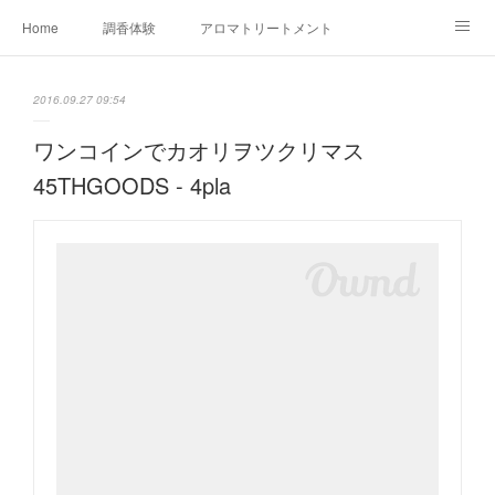
Home
調香体験
アロマトリートメントMenu
アロマテラピー講座（AEAJ)
オリジナルアロマ講座
店舗情報
2016.09.27 09:54
MoonLeaf・NIKKA
Profile
FOR COMPANY
ワンコインでカオリヲツクリマス
45THGOODS - 4pla
Ameblo