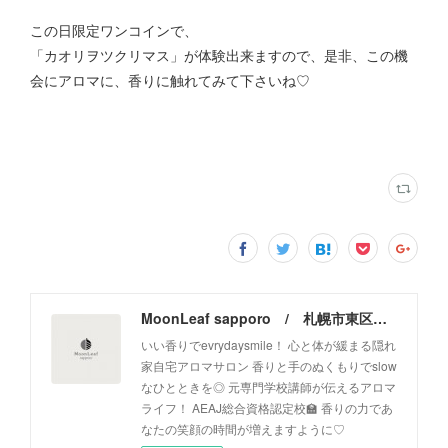
この日限定ワンコインで、
「カオリヲツクリマス」が体験出来ますので、是非、この機
会にアロマに、香りに触れてみて下さいね♡
MoonLeaf sapporo / 札幌市東区の100種類以上の香りが楽しめるアロマスクール＆トリートメントサロン
いい香りでevrydaysmile！ 心と体が緩まる隠れ
家自宅アロマサロン 香りと手のぬくもりでslow
なひとときを◎ 元専門学校講師が伝えるアロマ
ライフ！ AEAJ総合資格認定校🏫 香りの力であ
なたの笑顔の時間が増えますように♡