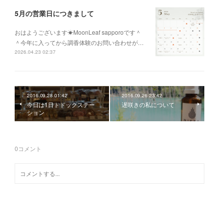
5月の営業日につきまして
おはようございます☀MoonLeaf sapporoです＾
＾今年に入ってから調香体験のお問い合わせが…
2026.04.23 02:37
2016.09.28 01:42
2016.09.26 23:42
今日は1日トドックステー
遅咲きの私について
ション
0
コメント