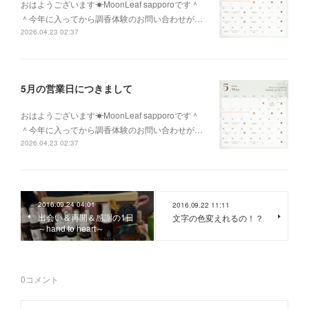
おはようございます☀MoonLeaf sapporoです＾
＾今年に入ってから調香体験のお問い合わせが…
2026.04.23 02:37
5月の営業日につきまして
おはようございます☀MoonLeaf sapporoです＾
＾今年に入ってから調香体験のお問い合わせが…
2026.04.23 02:37
2016.09.24 04:01
2016.09.22 11:11
出会い＆再開＆感謝の1日
文字の色変えれるの！？
～hand to heart～
0
コメント