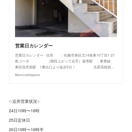
営業日カレンダー
営業日カレンダー - 住所 ：札幌市東区北14条東10丁目1-21
島コーポ （階段上がって右手）最寄駅 ：東豊線
東区役所前駅 1番出口より徒歩5分！ 光星高校前…
MoonLeafsapporo
✨近所営業状況✨
24日10時〜16時
25日定休日
26日10時〜16時半