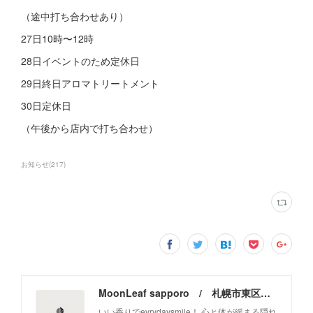
（途中打ち合わせあり）
27日10時〜12時
28日イベントのため定休日
29日終日アロマトリートメント
30日定休日
（午後から店内で打ち合わせ）
お知らせ
(
217
)
MoonLeaf sapporo / 札幌市東区の100種類以上の香りが楽しめるアロマスクール＆トリートメントサロン
いい香りでevrydaysmile！ 心と体が緩まる隠れ