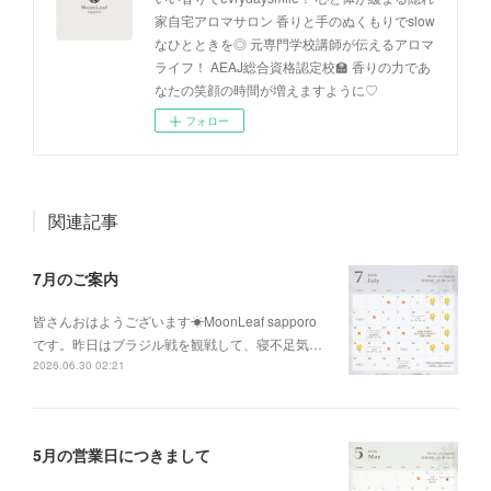
家自宅アロマサロン 香りと手のぬくもりでslow
なひとときを◎ 元専門学校講師が伝えるアロマ
ライフ！ AEAJ総合資格認定校🏫 香りの力であ
なたの笑顔の時間が増えますように♡
フォロー
関連記事
7月のご案内
皆さんおはようございます☀MoonLeaf sapporo
です。昨日はブラジル戦を観戦して、寝不足気…
2026.06.30 02:21
5月の営業日につきまして