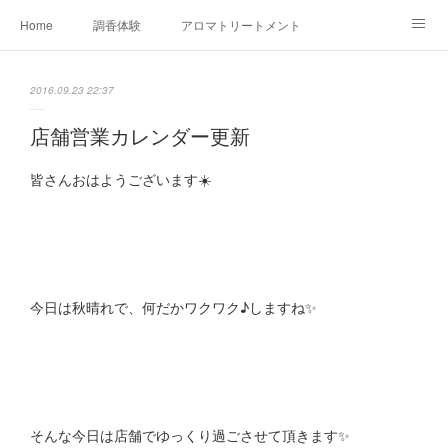
Home
調香体験
アロマトリートメントMenu
アロマテラピー講座（AEAJ)
オリジナルアロマ講座
店舗情報
2016.09.23 22:37
MoonLeaf・NIKKA
Profile
FOR COMPANY
店舗営業カレンダー更新
Ameblo
皆さんおはようございます☀️
今日は秋晴れで、何だかワクワク♪しますね✨
そんな今日は店舗でゆっくり過ごさせて頂きます✨