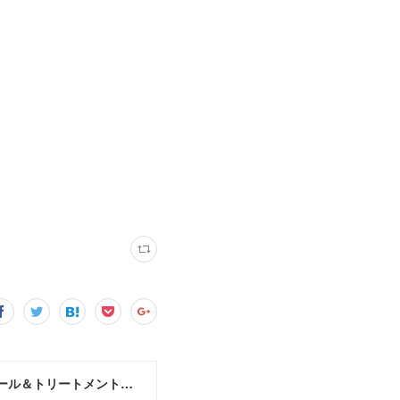
MoonLeaf sapporo / 札幌市東区の100種類以上の香りが楽しめるアロマスクール＆トリートメントサロン