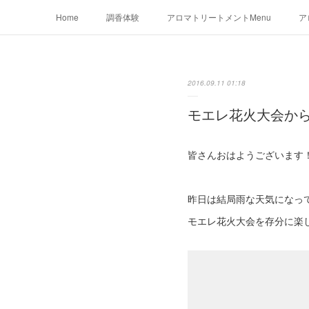
Home
調香体験
アロマトリートメントMenu
ア
2016.09.11 01:18
モエレ花火大会か
皆さんおはようございます
昨日は結局雨な天気になっ
モエレ花火大会を存分に楽しん