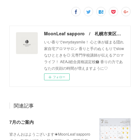
MoonLeaf sapporo / 札幌市東区の100種類以上の香りが楽しめるアロマスクール＆トリートメントサロン
いい香りでevrydaysmile！ 心と体が緩まる隠れ
家自宅アロマサロン 香りと手のぬくもりでslow
なひとときを◎ 元専門学校講師が伝えるアロマ
ライフ！ AEAJ総合資格認定校🏫 香りの力であ
なたの笑顔の時間が増えますように♡
フォロー
関連記事
7月のご案内
皆さんおはようございます☀MoonLeaf sapporo