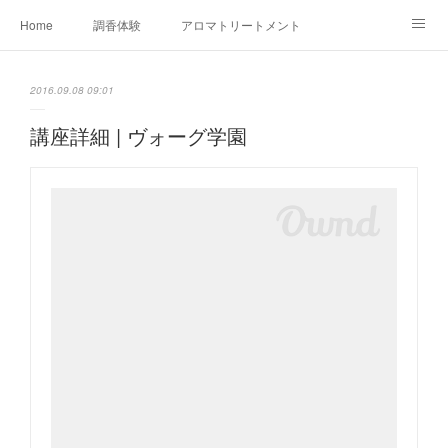
Home
調香体験
アロマトリートメントMenu
アロマテラピー講座（AEAJ)
オリジナルアロマ講座
店舗情報
2016.09.08 09:01
MoonLeaf・NIKKA
Profile
FOR COMPANY
講座詳細 | ヴォーグ学園
Ameblo