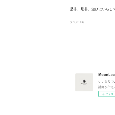
是非、是非、遊びにいらし
ブログ
(
115
)
いい香りでe
講師が伝え
フォロ