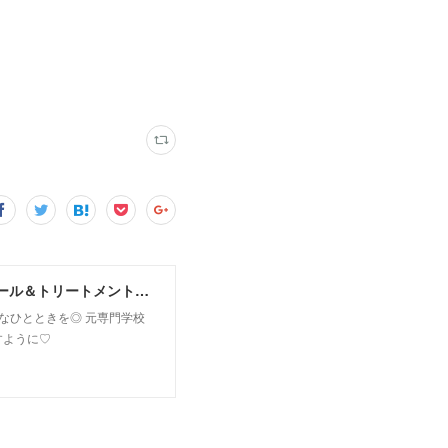
MoonLeaf sapporo / 札幌市東区の100種類以上の香りが楽しめるアロマスクール＆トリートメントサロン
owなひとときを◎ 元専門学校
すように♡