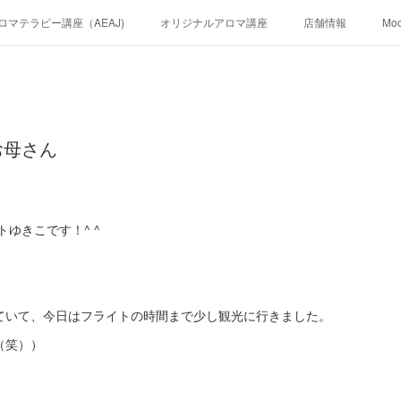
ロマテラピー講座（AEAJ)
オリジナルアロマ講座
店舗情報
Mo
お母さん
リストゆきこです！^ ^
ていて、今日はフライトの時間まで少し観光に行きました。
（笑））