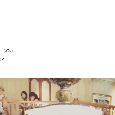
（≧∇≦）
ね♪