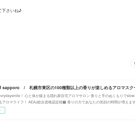
て下さいね♪
vrydaysmile！ 心と体が緩まる隠れ家自宅アロマサロン 香りと手のぬくもりでsl
るアロマライフ！ AEAJ総合資格認定校🏫 香りの力であなたの笑顔の時間が増えま
ー