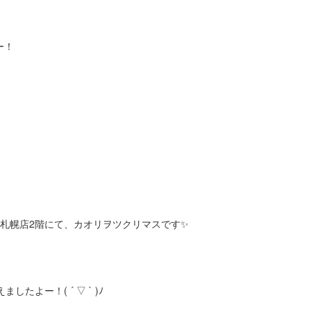
ー！
ズ札幌店2階にて、カオリヲツクリマスです✨
たよー！( ´ ▽ ` )ﾉ