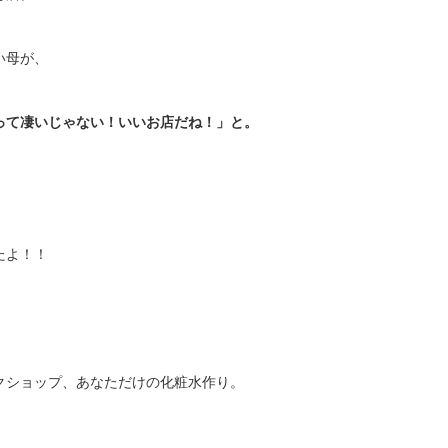
い母が、
って凄いじゃない！いいお店だね！」と。
たよ！！
クショップ、あなただけの化粧水作り。