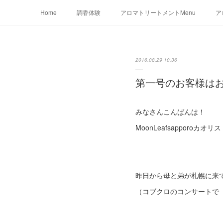
Home
調香体験
アロマトリートメントMenu
ア
2016.08.29 10:36
第一号のお客様は
みなさんこんばんは！
MoonLeafsapporoカオ
昨日から母と弟が札幌に来
（コブクロのコンサートで