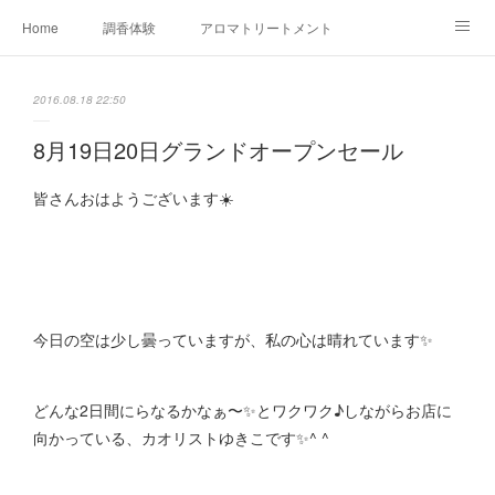
Home
調香体験
アロマトリートメントMenu
アロマテラピー講座（AEAJ)
オリジナルアロマ講座
店舗情報
2016.08.18 22:50
MoonLeaf・NIKKA
Profile
FOR COMPANY
8月19日20日グランドオープンセール
Ameblo
皆さんおはようございます☀️
今日の空は少し曇っていますが、私の心は晴れています✨
どんな2日間にらなるかなぁ〜✨とワクワク♪しながらお店に
向かっている、カオリストゆきこです✨^ ^