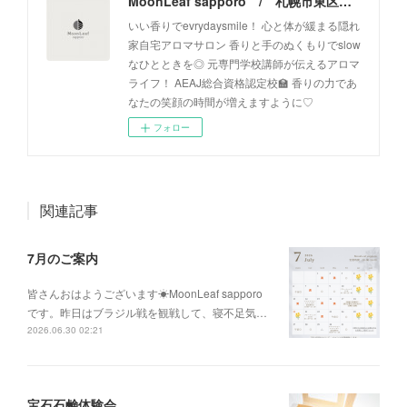
MoonLeaf sapporo / 札幌市東区の100種類以上の香りが楽しめるアロマスクール＆トリートメントサロン
いい香りでevrydaysmile！ 心と体が緩まる隠れ
家自宅アロマサロン 香りと手のぬくもりでslow
なひとときを◎ 元専門学校講師が伝えるアロマ
ライフ！ AEAJ総合資格認定校🏫 香りの力であ
なたの笑顔の時間が増えますように♡
フォロー
関連記事
7月のご案内
皆さんおはようございます☀MoonLeaf sapporo
です。昨日はブラジル戦を観戦して、寝不足気…
2026.06.30 02:21
宝石石鹸体験会