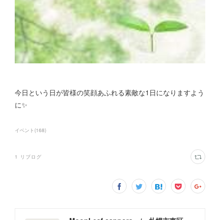
今日という日が皆様の笑顔あふれる素敵な1日になりますよう
に✨
イベント
(
168
)
1
リブログ