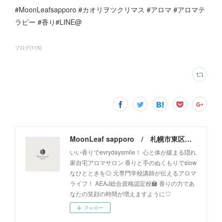
#MoonLeafsapporo #カオリヲツクリマス #アロマ #アロマテ
ラピー #香り#LINE@
ブログ
(
115
)
MoonLeaf sapporo / 札幌市東区の100種類以上の香りが楽しめるアロマスクール＆トリートメントサロン
いい香りでevrydaysmile！ 心と体が緩まる隠れ
家自宅アロマサロン 香りと手のぬくもりでslow
なひとときを◎ 元専門学校講師が伝えるアロマ
ライフ！ AEAJ総合資格認定校🏫 香りの力であ
なたの笑顔の時間が増えますように♡
フォロー