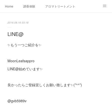
Home
調香体験
アロマトリートメントMenu
アロマテラピー講座（AEAJ)
オリジナルアロマ講座
店舗情報
2016.08.16 03:18
MoonLeaf・NIKKA
Profile
FOR COMPANY
LINE@
Ameblo
✨もう一つご紹介を✨
MoonLeafsappro
LINE@始めています✨
良かったらご登録宜しくお願い致します✨(*^^*)
@gvb5989v