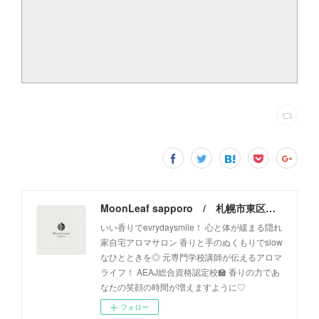
MoonLeaf sapporo / 札幌市東区の100種類以上の香りが楽しめるアロマスクール＆トリートメントサロン
いい香りでevrydaysmile！ 心と体が緩まる隠れ
家自宅アロマサロン 香りと手のぬくもりでslow
なひとときを◎ 元専門学校講師が伝えるアロマ
ライフ！ AEAJ総合資格認定校🏫 香りの力であ
なたの笑顔の時間が増えますように♡
フォロー