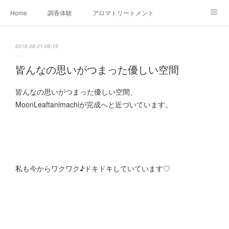
Home
調香体験
アロマトリートメントMenu
アロマテラピー講座（AEAJ)
オリジナルアロマ講座
店舗情報
2016.08.01 06:19
MoonLeaf・NIKKA
Profile
FOR COMPANY
皆んなの思いがつまった優しい空間
Ameblo
皆んなの思いがつまった優しい空間、
MoonLeaftanimachiが完成へと近づいています。
私も今からワクワク♪ドキドキしていています♡