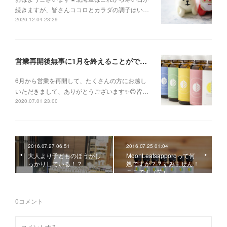
続きますが、皆さんココロとカラダの調子はい…
2020.12.04 23:29
営業再開後無事に1月を終えることができました✨
6月から営業を再開して、たくさんの方にお越し
いただきまして、ありがとうございます✨😊皆…
2020.07.01 23:00
2016.07.27 06:51
2016.07.25 01:04
大人より子どものほうがし
MoonLeafsapporoって何
っかりしている！？
処ですか？？すみません！
ここです（笑）
0
コメント