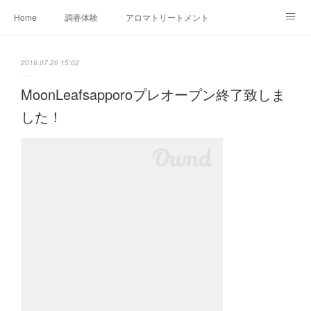
Home
調香体験
アロマトリートメントMenu
アロマテラピー講座（AEAJ)
オリジナルアロマ講座
店舗情報
2016.07.26 15:02
MoonLeaf・NIKKA
Profile
FOR COMPANY
MoonLeafsapporoプレオープン終了致しま
した！
Ameblo