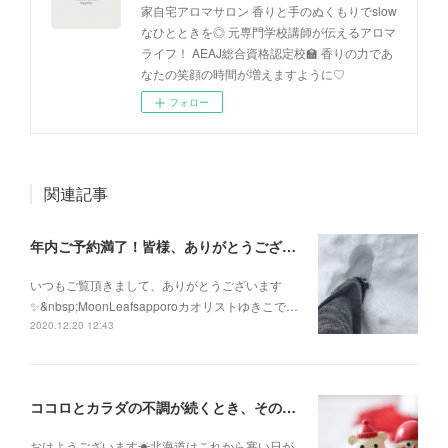
家自宅アロマサロン 香りと手のぬくもりでslow
なひとときを◎ 元専門学校講師が伝えるアロマ
ライフ！ AEAJ総合資格認定校🏫 香りの力であ
なたの笑顔の時間が増えますように♡
フォロー
関連記事
年内ご予約満了！皆様、ありがとうございます！
いつもご覧頂きまして、ありがとうございます
✨&nbsp;MoonLeafsapporoカオリストゆきこで…
2020.12.20 12:43
ココロとカラダの不調が続くとき、そのままにして諦めないで！
おはようございます☀北海道はこれから寒い日が